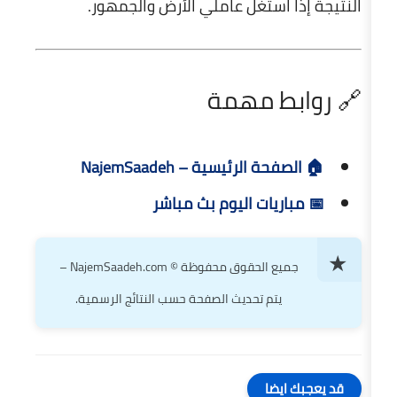
استغل عاملي الأرض والجمهور.
ط مهمة
 الرئيسية – NajemSaadeh
يات اليوم بث مباشر
جميع الحقوق محفوظة © NajemSaadeh.com –
يتم تحديث الصفحة حسب النتائج الرسمية.
ضا