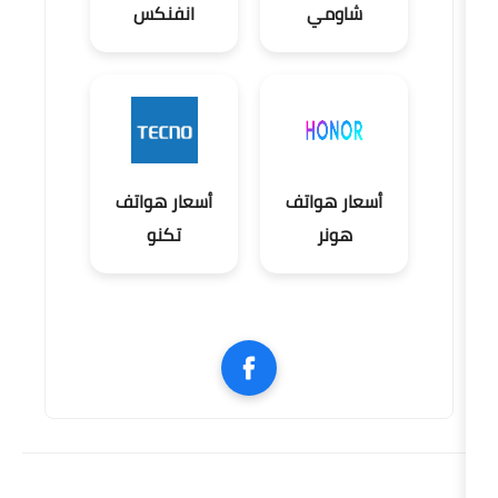
اومي
انفنكس
ر هواتف
أسعار هواتف
هونر
تكنو