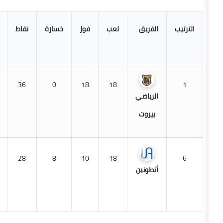
الفريق
لعب
فوز
خسارة
نقاط
فرق
آخر 5
النقاط
مباريات
334+
36
0
18
18
الرياضي
بيروت
89+
28
8
10
18
أنطونين