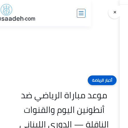
مباراة الرياضي ضد
نين اليوم والقنوات
لة — الدوري اللبناني