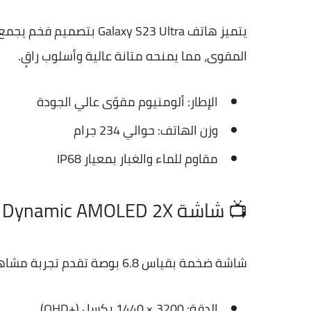
يتميز هاتف axy S23 Ultra
المقوى، مما يمنحه متانة عالية وأسلوب راقٍ.
الإطار: ألومنيوم مقوّى عالي الجودة
وزن الهاتف: حوالي 234 جرام
مقاوم للماء والغبار بمعيار IP68
📺 شاشة Dynamic AMOLED 2X مذهلة
شاشة ضخمة بقياس 6.8 بوصة تقدم تجربة مشاهدة مذهلة بدقة +QHD وسطوع عالٍ مع دعم HDR10+:
الدقة: 3200 × 1440 بكسل (+QHD)