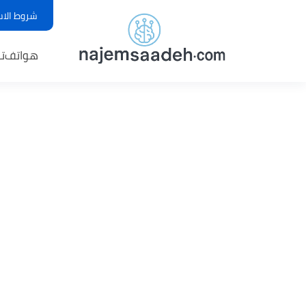
شروط الاس
هواتف
ت