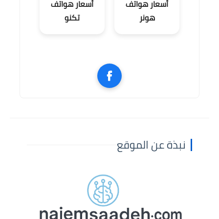
أسعار هواتف
أسعار هواتف
هونر
تكنو
نبذة عن الموقع