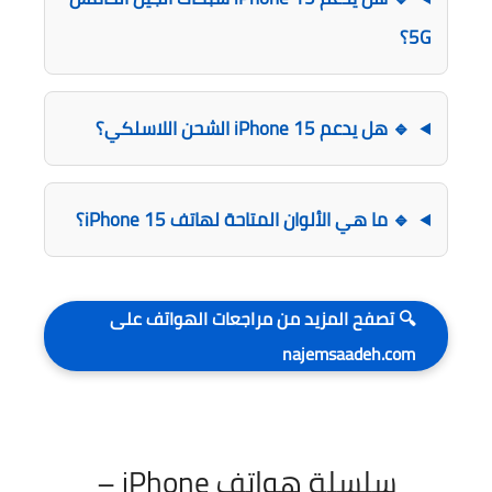
5G؟
🔹 هل يدعم iPhone 15 الشحن اللاسلكي؟
🔹 ما هي الألوان المتاحة لهاتف iPhone 15؟
🔍 تصفح المزيد من مراجعات الهواتف على
najemsaadeh.com
سلسلة هواتف iPhone –