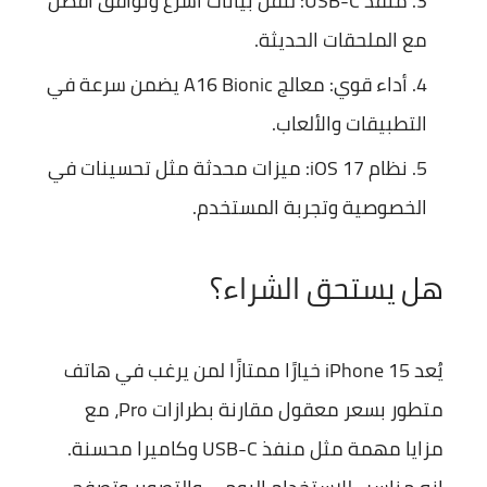
منفذ USB-C:
لنقل بيانات أسرع وتوافق أفضل
مع الملحقات الحديثة.
أداء قوي:
معالج A16 Bionic يضمن سرعة في
التطبيقات والألعاب.
نظام iOS 17:
ميزات محدثة مثل تحسينات في
الخصوصية وتجربة المستخدم.
هل يستحق الشراء؟
يُعد
iPhone 15
خيارًا ممتازًا لمن يرغب في هاتف
متطور بسعر معقول مقارنة بطرازات Pro، مع
مزايا مهمة مثل منفذ USB-C وكاميرا محسنة.