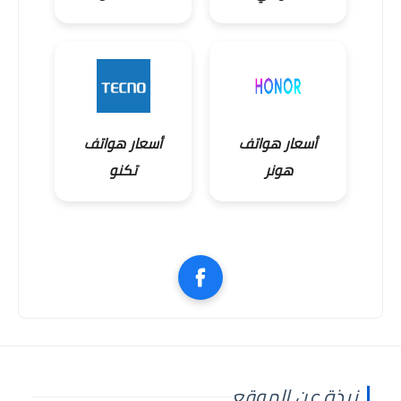
أسعار هواتف
أسعار هواتف
هونر
تكنو
نبذة عن الموقع